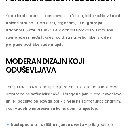
Kada birate radnu ili konferencijsku fotelju, želite
nešto više od
obične stolice
– tražite
stil, ergonomiju i dugotrajnu
udobnost
.
Fotelja DIRECTA V
donosi upravo to:
savršenu
ravnotežu između luksuznog dizajna, vrhunske izrade i
potpune podrške vašem tijelu
.
MODERAN DIZAJN KOJI
ODUŠEVLJAVA
Fotelja DIRECTA V osmišljena je za one koji žele da njihov radni
prostor odiše
sofisticiranošću i elegancijom
. Njene
inovativne
linije
i
pažljivo oblikovan oblik
čine je ne samo funkcionalnim,
već i
vizuelno impresivnim komadom namještaja
.
Dostupna u tri različite nijanse drveta
– prilagodite je