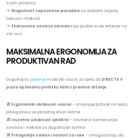
svom prostoru!
Mogućnost tapacirane pozadine
za dodatni osjećaj
luksuza i mekoće.
Ekskluzivna završna obrada
koja podiže svaki enterijer na
viši nivo.
MAKSIMALNA ERGONOMIJA ZA
PRODUKTIVAN RAD
Dugotrajno
sjedenje
može biti izazov za tijelo, ali
DIRECTA V
pruža optimalnu podršku kičmi i pravilno držanje
.
Ergonomski oblikovan naslon
– smanjuje pritisak na leđa i
prilagođava se prirodnoj krivini kičme.
Izuzetna udobnost sjedišta
– savršena kombinacija
čvrstoće i mekoće za dugotrajan komfor.
Prilagodljiv naslon i nasloni za ruke
– omogućavaju da