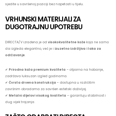
sjedite u savršenoj poziciji bez napetosti u tijelu.
VRHUNSKI MATERIJALI ZA
DUGOTRAJNU UPOTREBU
DIRECTA/V izrađena je od
visokokvalitetne kože
koja ne samo
da izgleda elegantno, već je i
izuzetno izdržljiva i laka za
održavanje
.
✔
Prirodna koža premium kvaliteta
– otporna na habanje,
zadržava luksuzan izgled godinama.
✔
Čvrsta drvena konstrukcija
– dostupna u različitim
završnim obradama za savršen estetski doživljaj.
✔
Metalni dijelovi visokog kvaliteta
– garantuju stabilnost i
dug vijek trajanja.