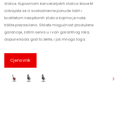
stolice. Kupovinom kancelarijskih stolica klase M
izdvajate se iz svakodnevne ponude loših i
kvalitetom neispitanih stolica kojima je naše
tržište prezasićeno. Stičete mogućnost produžene
garancije, zatim servis u i van garantnog roka,
dopune kada god to želite, i još mnogo toga.
Cjenovnik