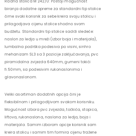
Radna stolica M 242/U: Postoji mogućnost
biranja dodatne opreme za standardni tip stolice
čime svaki korisnik za sebe kreira svoju stolicu i
prilagodjava cijenu stolice shodno svom
budžetu. Standardni tip stolice sadrži sledeće:
naslon za ledja u mreži (izbor boja i materijala),
lumbalna podrška podesiva po visini, sinhro
mehanizam SL3 sa 3 pozicije zaključavanja, pvc
piramidalna zvijezda 640mm, gumeni tokići
fi.50mm, sa podesivim rukonaslonima i
glavonaslonom.
Veliki asortiman dodatnih opcija čini je
fleksibilnom i prilagodljivom svakom korisniku.
Mogućnost izbora pvc zvijezda, točkića, stopica,
liftova, rukonaslona, naslona za ledja, boja i
materijala. Samim izborom opcije korisnik sam
kreira stolicu i samim tim formira cijenu tražene